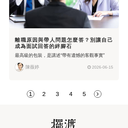
離職原因與帶人問題怎麼答？別讓自己
成為面試回答的絆腳石
最高級的包裝，是講述“帶有遺憾的客觀事實”
陳薇婷
2026-06-15
1
2
3
4
5