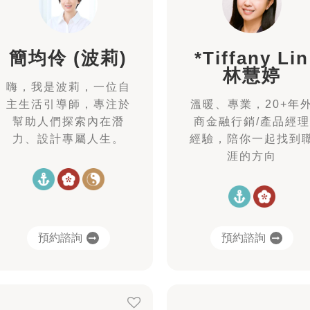
簡均伶 (波莉)
*Tiffany Lin
林慧婷
嗨，我是波莉，一位自
主生活引導師，專注於
溫暖、專業，20+年
幫助人們探索內在潛
商金融行銷/產品經理
力、設計專屬人生。
經驗，陪你一起找到
涯的方向
預約諮詢
預約諮詢