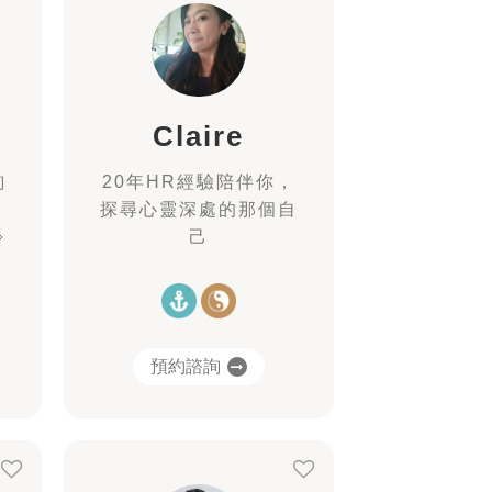
Claire
詢
20年HR經驗陪伴你，
探尋心靈深處的那個自

己
預約諮詢