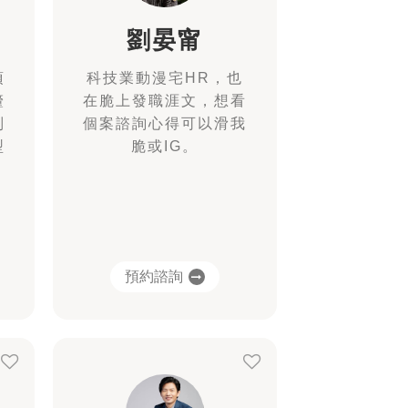
劉晏甯
項
科技業動漫宅HR，也
釐
在脆上發職涯文，想看
制
個案諮詢心得可以滑我
型
脆或IG。
預約諮詢