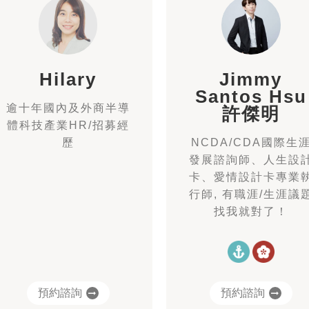
Hilary
Jimmy
Santos Hsu
逾十年國內及外商半導
許傑明
體科技產業HR/招募經
歷
NCDA/CDA國際生
發展諮詢師、人生設
卡、愛情設計卡專業
行師, 有職涯/生涯議
找我就對了！
預約諮詢
預約諮詢