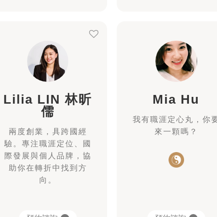
Lilia LIN 林昕
Mia Hu
儒
我有職涯定心丸，你
兩度創業，具跨國經
來一顆嗎？
驗。專注職涯定位、國
際發展與個人品牌，協
助你在轉折中找到方
向。