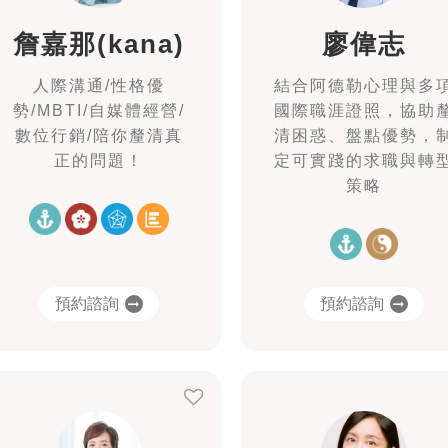
詹嘉那(kana)
廖偉志
人際溝通/性格優
結合阿德勒心理與多
勢/MBTI/自媒體經營/
國際職涯證照，協助
數位行銷/陪你釐清真
清困惑、盤點優勢，
正的問題！
定可實踐的求職與轉
策略
預約諮詢
預約諮詢