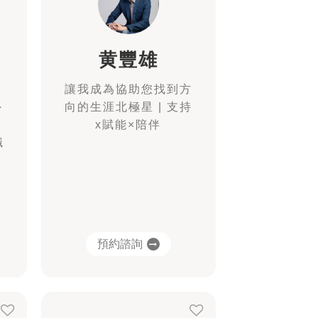
黄豐雄
讓我成為協助您找到方
外
向的生涯北極星 | 支持
x賦能×陪伴
職
預約諮詢