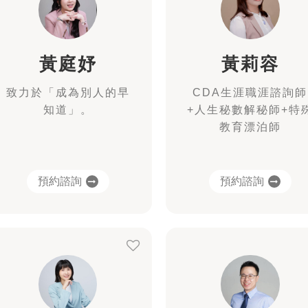
黃庭妤
黃莉容
致力於「成為別人的早
CDA生涯職涯諮詢師
知道」。
+人生秘數解秘師+特
教育漂泊師
預約諮詢
預約諮詢