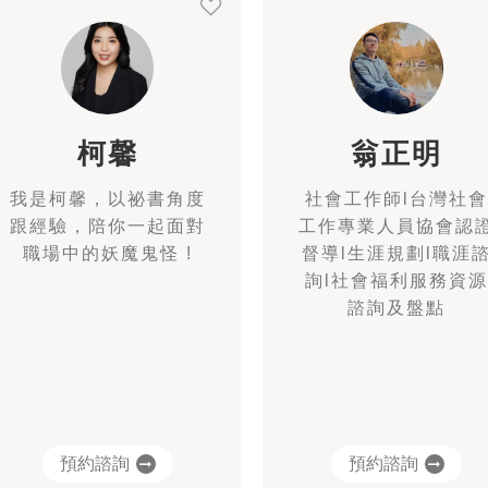
柯馨
翁正明
我是柯馨，以祕書角度
社會工作師l台灣社會
跟經驗，陪你一起面對
工作專業人員協會認
職場中的妖魔鬼怪 !
督導l生涯規劃l職涯
詢l社會福利服務資源
諮詢及盤點
預約諮詢
預約諮詢