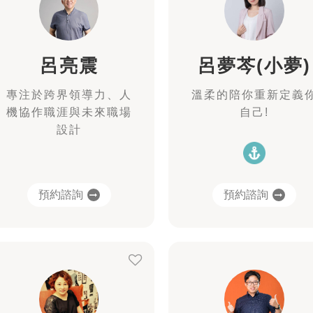
呂亮震
呂夢芩(小夢)
專注於跨界領導力、人
溫柔的陪你重新定義
機協作職涯與未來職場
自己!
設計
預約諮詢
預約諮詢