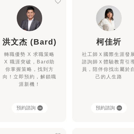
洪文杰 (Bard)
柯佳圻
轉職優勢 X 求職策略
社工師Ｘ國際生涯發
X 職涯突破，Bard助
諮詢師Ｘ體驗教育引
你掌握策略，找到方
員，陪伴你找出屬於
向！立即預約，解鎖職
己的人生路
涯新機！
預約諮詢
預約諮詢