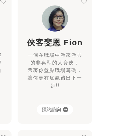
俠客斐恩 Fion
展
一個在職場中游來游去
導
的非典型的人資俠，
自
帶著你盤點職場籌碼，
讓你更有底氣踏出下一
步!!
預約諮詢