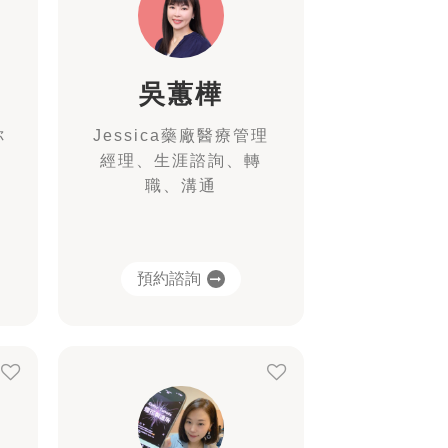
吳蕙樺
你
Jessica藥廠醫療管理
經理、生涯諮詢、轉
職、溝通
預約諮詢