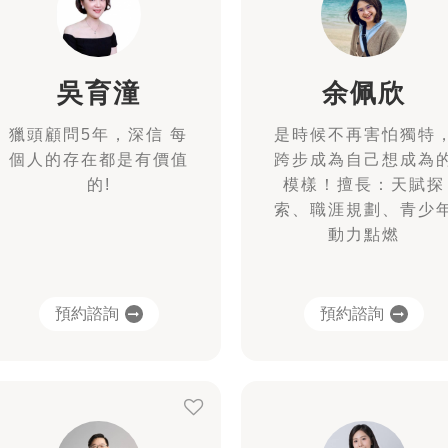
吳育潼
余佩欣
獵頭顧問5年，深信 每
是時候不再害怕獨特
個人的存在都是有價值
跨步成為自己想成為
的!
模樣！擅長：天賦探
索、職涯規劃、青少
動力點燃
預約諮詢
預約諮詢