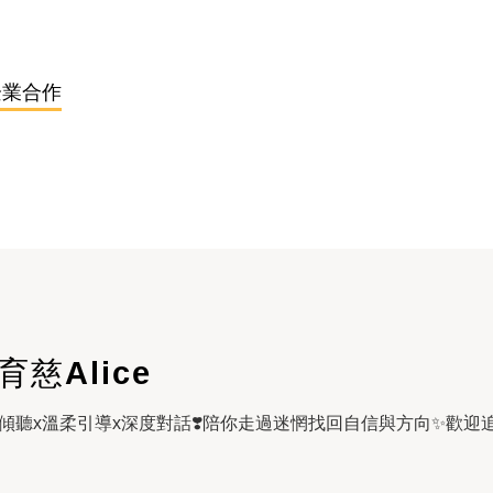
企業合作
育慈Alice
傾聽x溫柔引導x深度對話❣️陪你走過迷惘找回自信與方向✨歡迎追蹤IG：y