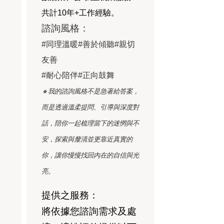
共計10年+工作經驗。
諮詢風格：
#同理溫暖#善於傾聽#親切
友善
#耐心陪伴#正向鼓舞
🔸我的諮詢風格不是急著給答案，
而是透過溫柔提問、引導與深度對
話，
陪你一起梳理當下的迷惘與不
安，探索與釐清並更靠近真實的
你，
讓你慢慢找回內在的自信與光
亮。
提供之服務：
將依據您諮詢需求及處