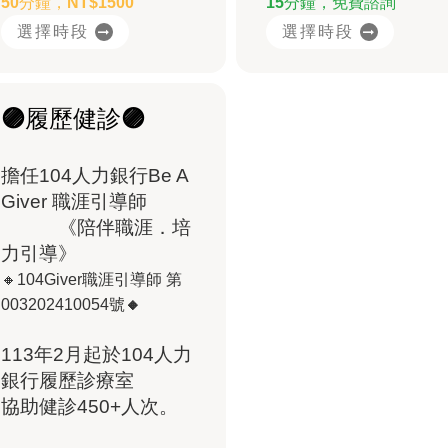
50分鐘，NT$1500
15分鐘，免費諮詢
選擇時段
選擇時段
🟣履歷健診🟣
擔任104人力銀行Be A
Giver 職涯引導師
《陪伴職涯．培
力引導》
🔸104Giver職涯引導師 第
003202410054號
🔸
113年2月起於104人力
銀行履歷診療室
協助健診450+人次。