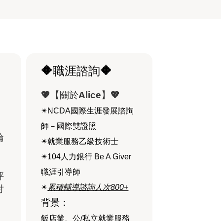
🔶職涯諮詢🔶
💖【關於Alice
】💖
✴︎NCDA國際生涯發展諮詢
，
師－國際雙證照
論
✴︎就業服務乙級技術士
✴︎104人力銀行 Be A Giver
職涯引導師
評
✴︎
累積輔導諮詢人次800+
付
背景：
飯店業、公/私立就業服務