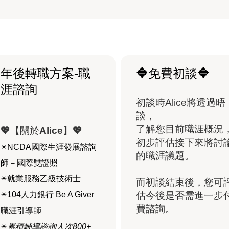
年後轉職方案-職
🔷免費初談🔷
涯諮詢
初談時Alice將透過晤
談，
了解您目前職涯概況
💖【關於Alice
】💖
初步評估接下來將討
✴︎NCDA國際生涯發展諮詢
的職涯議題。
師－國際雙證照
✴︎就業服務乙級技術士
而初談結束後，您可
✴︎104人力銀行 Be A Giver
估今後是否需進一步
費諮詢。
職涯引導師
✴︎
累積輔導諮詢人次800+