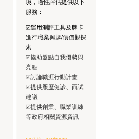
境，適性評估提供以下
服務：
☑️運用測評工具及牌卡
進行職業興趣/價值觀探
索
☑️協助盤點自我優勢與
亮點
☑️討論職涯行動計畫
☑️提供履歷健診、面試
建議
☑️提供創業、職業訓練
等政府相關資源資訊