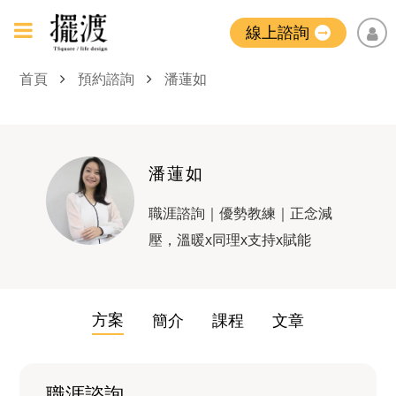
線上諮詢
首頁
預約諮詢
潘蓮如
潘蓮如
職涯諮詢｜優勢教練｜正念減
壓，溫暖x同理x支持x賦能
方案
簡介
課程
文章
職涯諮詢