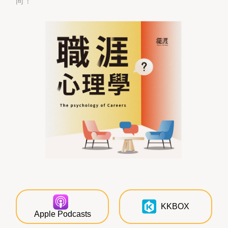
向！
KKBOX
Apple Podcasts