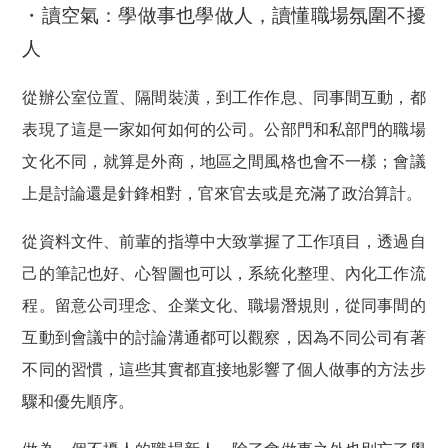
・讀空氣：學做事也學做人，讀懂職場氛圍不擾
人
從辦公室位置、隔間裝潢，到工作作息、同事間互動，都
表現了這是一家如何如何的公司。公部門和私部門的職場
文化不同，就算是外商，地區之間風格也會不一樣；會議
上是討論還是針鋒相對，官來官去或是充滿了政治算計。
從資料文件、前輩的指導中大致掌握了工作項目，透過自
己的筆記也好、心智圖也可以，系統化整理、內化工作流
程。留意公司理念、企業文化、職場潛規則，從同事間的
互動到會議中的討論溝通都可以觀察，因為不同公司有著
不同的習慣，這些其實都直接地影響了個人做事的方法步
驟和優先順序。