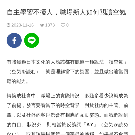
自主學習不擾人，職場新人如何閱讀空氣
2023-11-16
1373
0
有接觸過日本文化的人應該都有聽過一種說法
「讀空氣」
（空気を読む）
：就是理解當下的氛圍，並且做出適當回
應的能力。
轉換成社會中、職場上的實際情況，多聽多看少說就成為
了前提，發言要看當下的時空背景，對於社內的主管、前
輩，以及社外的客戶都會有相應的互動姿態。而我們說到
的白目、狀況外，則相當於反義詞
「KY」（空気が読め
ない）
，取其羅馬拼音第一個字母的略稱，如果是不會讀