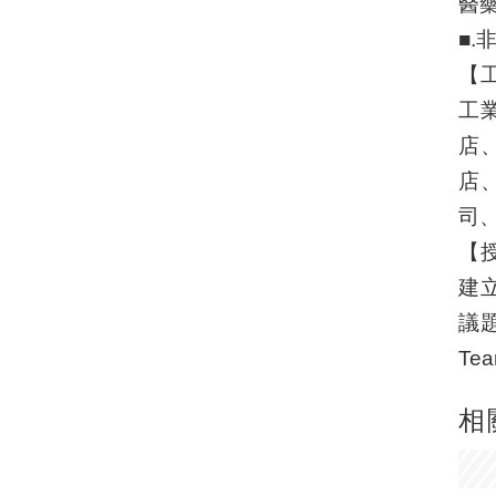
醫
■
【
工
店
店
司
【
建
議
Te
相