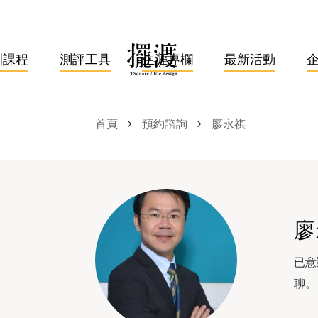
訓課程
測評工具
生涯專欄
最新活動
首頁
預約諮詢
廖永祺
廖
已意
聊。