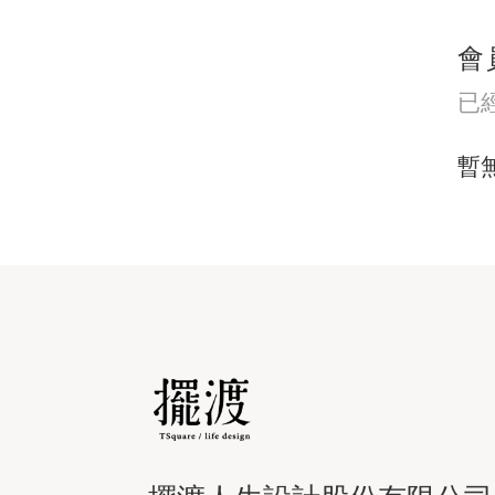
會
已
暫