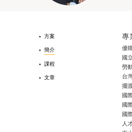
專
方案
優
簡介
國
課程
勞
台
文章
擺
國際
國際
國際
人