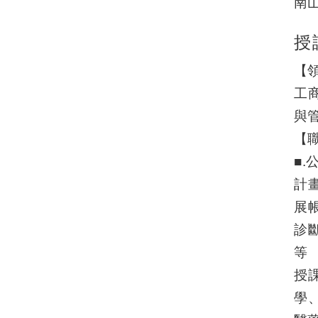
南山
授
【
工
與
【
■
計
展
診
等
授
學