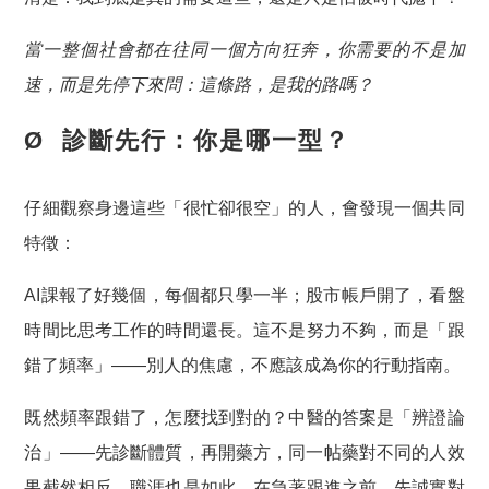
當一整個社會都在往同一個方向狂奔，你需要的不是加
速，而是先停下來問：這條路，是我的路嗎？
Ø 診斷先行：你是哪一型？
仔細觀察身邊這些「很忙卻很空」的人，會發現一個共同
特徵：
AI課報了好幾個，每個都只學一半；股市帳戶開了，看盤
時間比思考工作的時間還長。這不是努力不夠，而是
「跟
錯了頻率」
——別人的焦慮，不應該成為你的行動指南。
既然頻率跟錯了，怎麼找到對的？中醫的答案是「辨證論
治」——先診斷體質，再開藥方，同一帖藥對不同的人效
果截然相反。職涯也是如此，在急著跟進之前，先誠實對