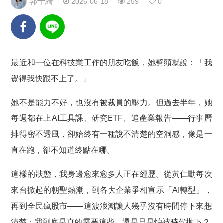
郭千綺
2026-06-18
259
0
最近和一位在科技業工作的朋友吃飯，她劈頭就說：「我
覺得我快跟不上了。」
她不是能力不好，也沒有被裁員的壓力。但過去半年，她
每週都在上AI工具課、研究ETF、追產業報告——行事曆
排得密不透風，卻始終有一種說不清楚的空洞感，像是一
直在跑，卻不知道終點在哪。
這樣的狀態，我身邊愈來愈多人正在經歷。從黃仁勳每次
來台掀起的朝聖熱潮，到各大企業爭相宣示「AI轉型」，
再到全民瘋股市——這波浪潮讓人幾乎沒有時間停下來想
清楚：我到底是真的需要這些，還是只是怕被時代拋下？