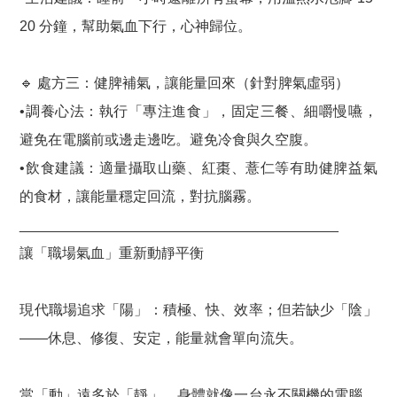
20 分鐘，幫助氣血下行，心神歸位。
🔹 處方三：健脾補氣，讓能量回來（針對脾氣虛弱）
•調養心法：執行「專注進食」，固定三餐、細嚼慢嚥，
避免在電腦前或邊走邊吃。避免冷食與久空腹。
•飲食建議：適量攝取山藥、紅棗、薏仁等有助健脾益氣
的食材，讓能量穩定回流，對抗腦霧。
________________________________________
讓「職場氣血」重新動靜平衡
現代職場追求「陽」：積極、快、效率；但若缺少「陰」
——休息、修復、安定，能量就會單向流失。
當「動」遠多於「靜」，身體就像一台永不關機的電腦，