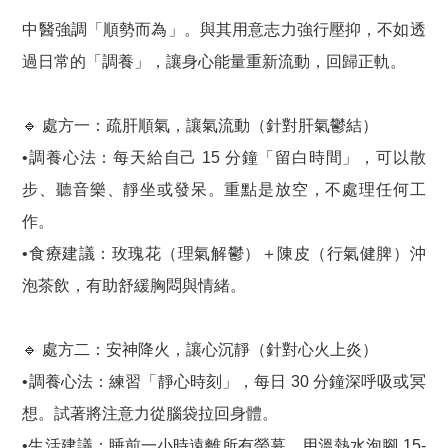
中醫強調「順勢而為」。與其用意志力強行壓抑，不如透
過日常的「調養」，讓身心能量重新流動，回歸正軌。
🔹 處方一：疏肝順氣，讓氣流動（針對肝氣鬱結）
•調養心法：每天給自己 15 分鐘「留白時間」，可以散
步、聽音樂、靜坐或發呆。重點是放空，不處理任何工
作。
•食療建議：玫瑰花（理氣解鬱）＋陳皮（行氣健脾）沖
泡茶飲，有助舒緩胸悶與情緒。
🔹 處方二：安神降火，讓心沉靜（針對心火上炎）
•調養心法：練習「靜心時刻」，每日 30 分鐘深呼吸或冥
想。試著將注意力從腦袋拉回身體。
•生活建議：睡前一小時遠離所有螢幕，用溫熱水泡腳 15-