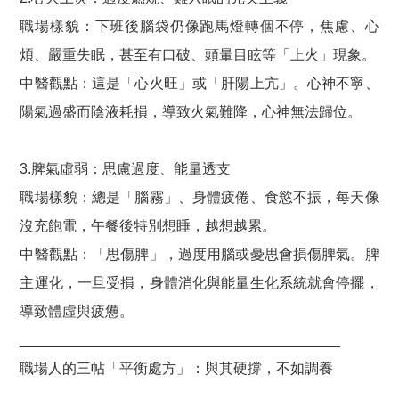
職場樣貌：下班後腦袋仍像跑馬燈轉個不停，焦慮、心
煩、嚴重失眠，甚至有口破、頭暈目眩等「上火」現象。
中醫觀點：這是「心火旺」或「肝陽上亢」。心神不寧、
陽氣過盛而陰液耗損，導致火氣難降，心神無法歸位。
3.脾氣虛弱：思慮過度、能量透支
職場樣貌：總是「腦霧」、身體疲倦、食慾不振，每天像
沒充飽電，午餐後特別想睡，越想越累。
中醫觀點：「思傷脾」，過度用腦或憂思會損傷脾氣。脾
主運化，一旦受損，身體消化與能量生化系統就會停擺，
導致體虛與疲憊。
________________________________________
職場人的三帖「平衡處方」：與其硬撐，不如調養