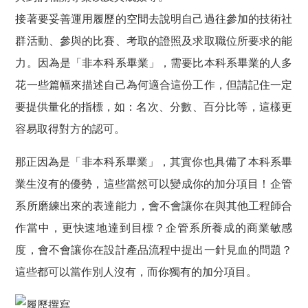
接著要妥善運用履歷的空間去說明自己過往參加的技術社
群活動、參與的比賽、考取的證照及求取職位所要求的能
力。因為是「非本科系畢業」，需要比本科系畢業的人多
花一些篇幅來描述自己為何適合這份工作，但請記住一定
要提供
量化的指標
，如：
名次、分數、百分比等，這樣更
容易取得對方的認可
。
那正因為是
「非本科系畢業」
，其實
你也具備了本科系畢
業生沒有的優勢
，這些當然可以
變成你的加分項目
！企管
系所磨練出來的表達能力，會不會讓你在與其他工程師合
作當中，更快速地達到目標？企管系所養成的商業敏感
度，會不會讓你在設計產品流程中提出一針見血的問題？
這些都可以當作別人沒有，而你獨有的加分項目。