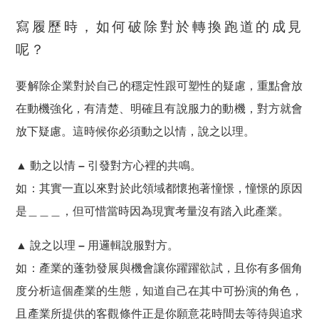
寫履歷時，如何破除對於轉換跑道的成見
呢？
要解除企業對於自己的穩定性跟可塑性的疑慮，重點會放
在
動機強化
，有
清楚、明確且有說服力的動機，對方就會
放下疑慮
。這時候你必須動之以情，說之以理。
▲
動之以情 – 引發對方心裡的共鳴。
如：其實一直以來對於此領域都懷抱著憧憬，憧憬的原因
是＿＿＿，但可惜當時因為現實考量沒有踏入此產業。
▲
說之以理 – 用邏輯說服對方。
如：產業的蓬勃發展與機會讓你躍躍欲試，且你有多個角
度分析這個產業的生態，知道自己在其中可扮演的角色，
且產業所提供的客觀條件正是你願意花時間去等待與追求