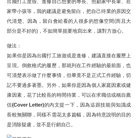
出國打工度假、進修自己想要的專長、照顧家中長輩、在
家帶小孩等，我的建議是
避免留白
，把自己待業的原因交
代清楚。因為，留白會給看的人很多的想像空間(而且大
部分是不好的)，不如
簡單扼要地寫出來
，讓對方放心。
做法
：
如果你是因為出國打工旅遊或是進修，建議直接在履歷上
呈現。倒敘格式的履歷，那就列在工作經驗的最前面，也
可清楚表示做了什麼事情，但畢竟不是正式工作經驗，切
記不要過多著墨。另外，如果你是因為個人家庭因素或健
康因素，花了比較長的時間待業，可以在
求職信或稱自薦
信(Cover Letter)的內文
提一下，因為這跟技能與知識成
長較無關聯，同樣不需花太多篇幅，因為特意說明的目的
是
消除疑慮
，並不是行銷自己。