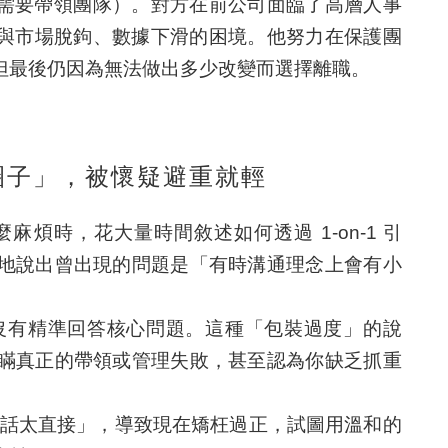
需要帶領團隊）。對方在前公司面臨了高層人事
產品方向與市場脫鉤、數據下滑的困境。他努力在保護團
但最後仍因為無法做出多少改變而選擇離職。
繞圈子」，被懷疑避重就輕
麻煩時，花大量時間敘述如何透過 1-on-1 引
地說出曾出現的問題是「有時溝通理念上會有小
沒有精準回答核心問題。這種「包裝過度」的說
瞞真正的帶領或管理失敗，甚至認為你缺乏抓重
話太直接」，導致現在矯枉過正，試圖用溫和的