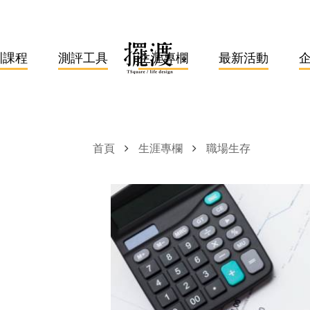
訓課程
測評工具
生涯專欄
最新活動
首頁
生涯專欄
職場生存