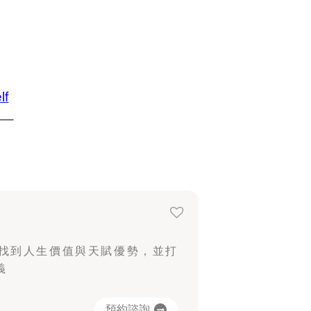
lf
—–
找到人生價值與天賦優勢，並打
義
預約諮詢