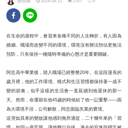
張愷箖
2024-09-12
2767
0
在生命的過程中，會迎來各種不同的人生轉折，有人因為
婚姻、職場而改變不同的環境，環境沒有辦法預估更無法
預防，只有保持一種隨時準備的心態才是重要關鍵。
阿忠高中畢業後，踏入職場已經整整20年。在這段漫長的
歲月裡，他的工作環境、模式和生活習慣都保持著一成不
變的節奏，似乎這樣的生活會一直延續到他退休的那一
天。然而，命運卻在他45歲的時候給了他一記重擊——因
為大環境不佳，公司解散，阿忠面臨失業的窘境。
這突如其來的變故讓他感到無所適從，二十幾年來的「習
慣」如同一座牢籠，讓他難以自拔。過去的安逸與穩定被