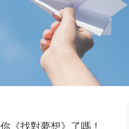
？你《找對夢想》了嗎！