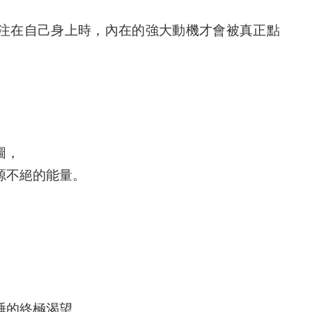
注
在自己身上時，內在的強大動機才會被真正點
圖，
源不絕的能量。
睡的終極渴望。