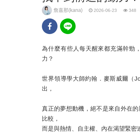
詹嘉那(kana)
2026-06-23
348
為什麼有些人每天醒來都充滿幹勁
力？
世界領導學大師約翰．麥斯威爾（John
出，
真正的夢想動機，絕不是來自外在的
比較，
而是與
熱情、自主權、內在渴望
緊密